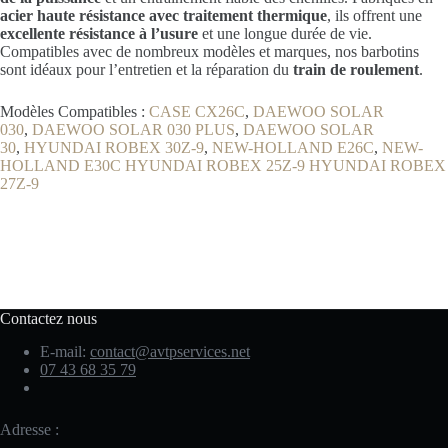
acier haute résistance avec traitement thermique
, ils offrent une
excellente résistance à l’usure
et une longue durée de vie.
Compatibles avec de nombreux modèles et marques, nos barbotins
sont idéaux pour l’entretien et la réparation du
train de roulement
.
Modèles Compatibles :
CASE CX26C
,
DAEWOO SOLAR
030
,
DAEWOO SOLAR 030 PLUS
,
DAEWOO SOLAR
30
,
HYUNDAI ROBEX 30Z-9
,
NEW-HOLLAND E26C
,
NEW-
HOLLAND E30C
HYUNDAI ROBEX 25Z-9
HYUNDAI ROBEX
27Z-9
Contactez nous
E-mail:
contact@avtpservices.net
07 43 68 35 79
Adresse :