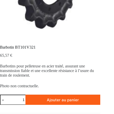
Barbotin BT101V321
65,57
€
Barbotins pour pelleteuse en acier traité, assurant une
transmission fiable et une excellente résistance à l’usure du
train de roulement.
Photo non contractuelle.
quantité
Ajouter au panier
de
Barbotin
BT101V321