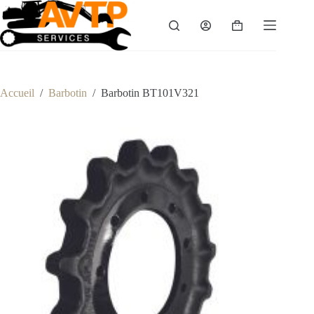
Passer
au
Panier
contenu
d’achat
Accueil
/
Barbotin
/
Barbotin BT101V321