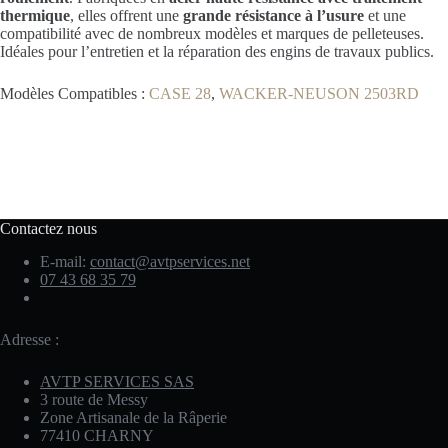
thermique
, elles offrent une
grande résistance à l’usure
et une
compatibilité avec de nombreux modèles et marques de pelleteuses.
Idéales pour l’entretien et la réparation des engins de travaux publics.
Modèles Compatibles :
CASE 28
,
WACKER-NEUSON 2503RD
Contactez nous
E-mail:
contact@avtpservices.net
07 43 68 35 79
Adresse :
AVTP SERVICES SAS
3 route de Messy
Zone Artisanale de la Râperie
77410 CHARNY