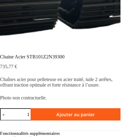
Chaine Acier STB101Z2N39300
735,77
€
Chaînes acier pour pelleteuse en acier traité, tuile 2 arrêtes,
offrant traction optimale et forte résistance à l’usure.
Photo non contractuelle.
quantité
Ajouter au panier
de
Chaine
Acier
STB101Z2N39300
Fonctionnalités supplémentaires