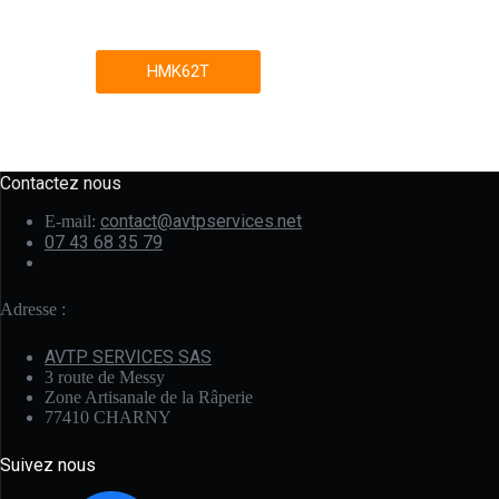
HMK62T
Contactez nous
contact@avtpservices.net
E-mail:
07 43 68 35 79
Adresse :
AVTP SERVICES SAS
3 route de Messy
Zone Artisanale de la Râperie
77410 CHARNY
Suivez nous