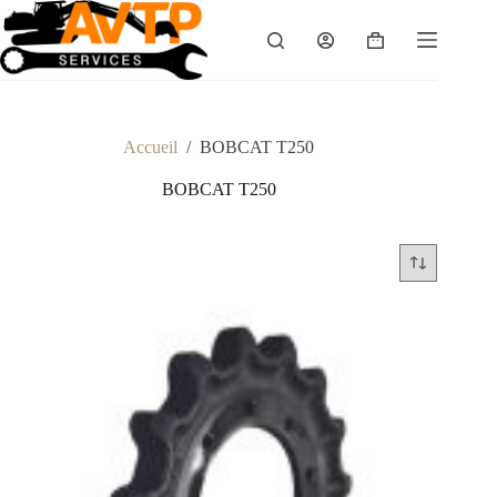
Passer
au
Panier
contenu
d’achat
Accueil
/
BOBCAT T250
BOBCAT T250