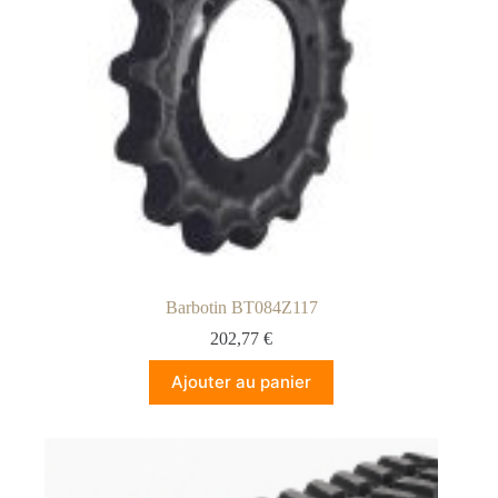
Barbotin BT084Z117
202,77
€
Ajouter au panier