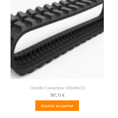
Chenille Caoutchouc 450x86x55
787,71
€
Ajouter au panier