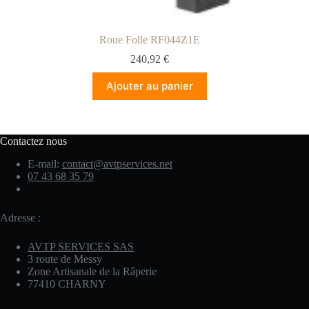
Roue Folle RF044Z1E
240,92
€
Ajouter au panier
Contactez nous
E-mail:
contact@avtpservices.net
07 43 68 35 79
Adresse :
AVTP SERVICES SAS
3 route de Messy
Zone Artisanale de la Râperie
77410 CHARNY