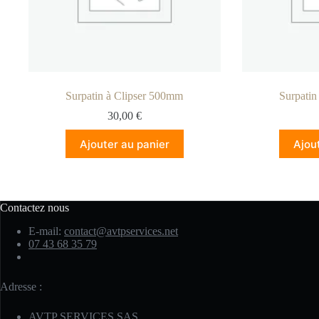
Surpatin à Clipser 500mm
Surpatin
30,00
€
Ajouter au panier
Ajou
Contactez nous
E-mail:
contact@avtpservices.net
07 43 68 35 79
Adresse :
AVTP SERVICES SAS