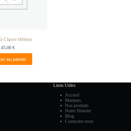
 à Clipser 600mm
45,00
€
ter au panier
Liens Utiles
Accueil
Marques
Nos produits
Notre Histoire
Blog
Contactez nous