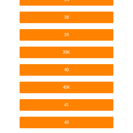
38
39
39K
40
40K
41
43