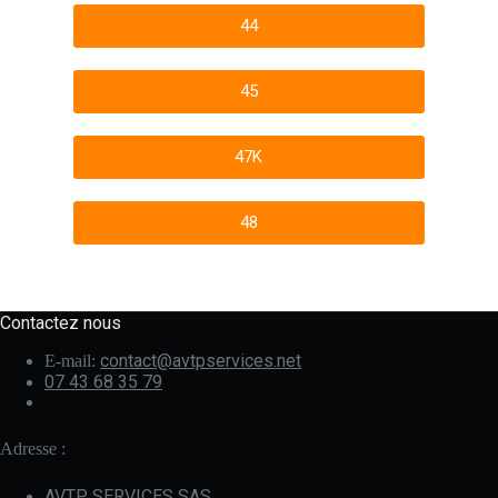
44
45
47K
48
Contactez nous
contact@avtpservices.net
E-mail:
07 43 68 35 79
Adresse :
AVTP SERVICES SAS