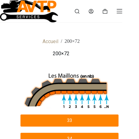
Accueil
/
200×72
200×72
33
34