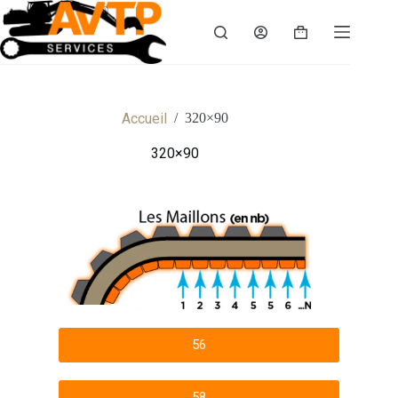
Accueil
/
320×90
320×90
56
58