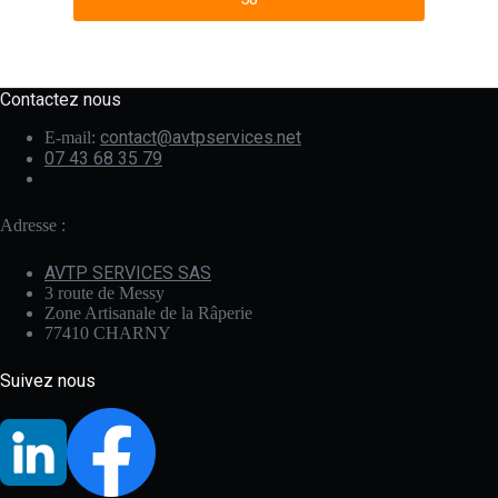
Contactez nous
contact@avtpservices.net
E-mail:
07 43 68 35 79
Adresse :
AVTP SERVICES SAS
3 route de Messy
Zone Artisanale de la Râperie
77410 CHARNY
Suivez nous