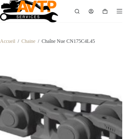
Passer
au
Panier
contenu
d’achat
Accueil
/
Chaine
/
Chaîne Nue CN175C4L45