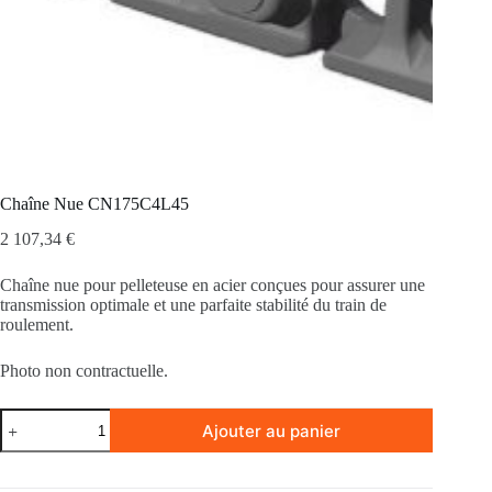
Chaîne Nue CN175C4L45
2 107,34
€
Chaîne nue pour pelleteuse en acier conçues pour assurer une
transmission optimale et une parfaite stabilité du train de
roulement.
Photo non contractuelle.
quantité
Ajouter au panier
de
Chaîne
Nue
CN175C4L45