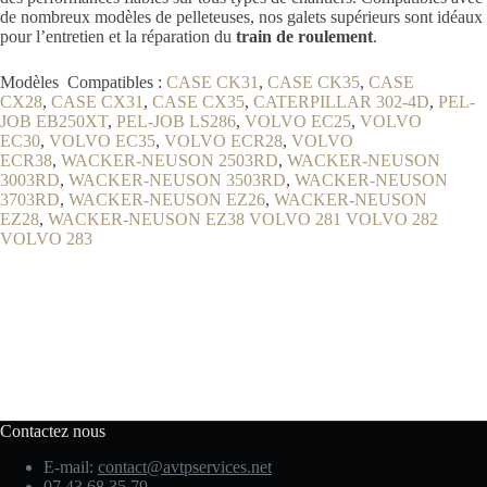
de nombreux modèles de pelleteuses, nos galets supérieurs sont idéaux
pour l’entretien et la réparation du
train de roulement
.
Modèles Compatibles :
CASE CK31
,
CASE CK35
,
CASE
CX28
,
CASE CX31
,
CASE CX35
,
CATERPILLAR 302-4D
,
PEL-
JOB EB250XT
,
PEL-JOB LS286
,
VOLVO EC25
,
VOLVO
EC30
,
VOLVO EC35
,
VOLVO ECR28
,
VOLVO
ECR38
,
WACKER-NEUSON 2503RD
,
WACKER-NEUSON
3003RD
,
WACKER-NEUSON 3503RD
,
WACKER-NEUSON
3703RD
,
WACKER-NEUSON EZ26
,
WACKER-NEUSON
EZ28
,
WACKER-NEUSON EZ38
VOLVO 281
VOLVO 282
VOLVO 283
Contactez nous
E-mail:
contact@avtpservices.net
07 43 68 35 79