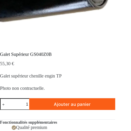
Galet Supérieur GS040Z0B
55,30
€
Galet supérieur chenille engin TP
Photo non contractuelle.
quantité
Ajouter au panier
de
Galet
Supérieur
GS040Z0B
Fonctionnalités supplémentaires
Qualité premium